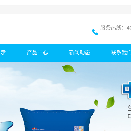
服务热线：400
展示
产品中心
新闻动态
联系我
成品肥
公司新闻
原材料
行业新闻
肥料免烘干剂
技术知识