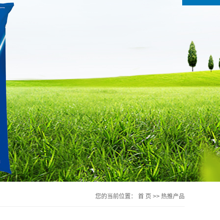
您的当前位置：
首 页
>>
热推产品