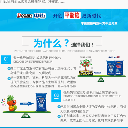
门认证的全元素复合微生物肥、冲施肥.......
数十载经验沉淀 成就肥料行业地位
DECADES OF EXPERIENCE PRECIPI
龙口市龙玉农业科技有限公司位于渤海之滨，青
岛港于龙口港之间，交通便利。
是一家集生产、贸易、科研为一体的充满活力的
现代民营企业，专利产品有土壤调理剂，农用氢
氧化镁等原料和中微量元素肥料、复合微生物肥
的生产
强劲的研发实力 是我们贴合需求的保障
STRONG R & D STRENGTH IS OUR NEED TO FIT THE
SECURITY
已取得国家农业部认证的复合微生物肥料、有机
无机复混肥料的资质
公司创建以来，与多家农科院所建立了良好合作
关系，依靠全国化工专家、肥料专家及科研单
位，开发研制了复合微生物肥料系列产品。