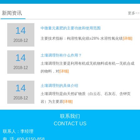
我公司生产的“二十一世纪绿风” 我工厂在中国海
关进出口注册登记有自主的进出口权。
新闻资讯
更多>>
14
中微量元素肥的主要功效和使用范围
主要技术指标：枸溶性氧化镁≥28% 水溶性氧化镁
[详细]
2018-12
14
土壤调理剂有什么作用？
土壤调理剂主要是利用有机或无机物料或有机—无机合成
2018-12
的物料，对
[详细]
14
土壤调理剂的具体介绍
土壤调理剂是由天然矿物质（白云石、石灰石、含钾页
2018-12
岩）为主要原
[详细]
联系我们
CONTACT US
联系人：李经理
电 话: 400-6150-858