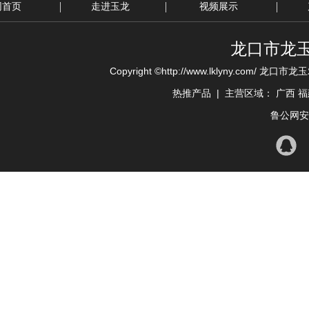
网首页
走进玉龙
视频展示
龙口市龙
Copyright ©http://www.lklyny.com/ 龙口
热推产品
| 主营区域：
广西
福
鲁公网安备