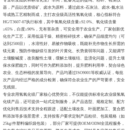
专业研发团队和标准化生产车间，配备先进的提纯、粉碎、检测仪
器，产品以优质镁矿、卤水为原料，通过卤水-石灰法、卤水-氨水法
等成熟工艺精制而成，主打农业级高活性氢氧化镁，核心指标符合
HG/T3607-07执行标准，其中氢氧化镁含量≥92.0%、氧化镁含量
≥65%，白度≥90%，无有害杂质，可安全用于农业生产。厂家创新优
化生产工艺，采用低温干燥、精密粉碎技术，确保产品细度均匀（可
达到2500目），水溶性好、易被作物吸收，既能补充作物生长所需的
镁元素，预防作物缺镁引发的叶片黄化、长势衰弱等问题，又能调节
土壤酸碱度，改良酸性土壤，缓解土壤板结、盐渍化问题，提升土壤
保水保肥能力，同时可作为肥料添加剂，提升肥料利用率，契合绿色
农业、生态种植的发展导向。产品均通过ISO9001等权威认证，每批
次产品均经过严格的成分检测，确保符合农业生产的严苛要求，安全
无残留。
专业农用氢氧化镁厂家核心优势突出，不仅能提供标准化农业级氢氧
化镁产品，还可提供一站式定制服务，从产品选型、规格定制、配方
优化到售后技术支持全程跟进，适配土壤改良、叶面肥加工、复合肥
料添加等多场景需求，支持按客户要求定制产品粒径、包装规格（如
25kg/件塑料编织袋包装），部分厂家可提供OEM/ODM全流程服务，