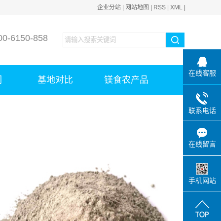
企业分站
|
网站地图
|
RSS
|
XML
|
-6150-858
在线客服
们
基地对比
镁食农产品
联系电话
在线留言
手机网站