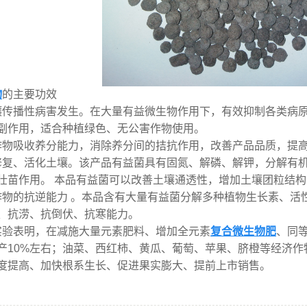
物
的主要功效
壤传播性病害发生。在大量有益微生物作用下，有效抑制各类病
副作用，适合种植绿色、无公害作物使用。
作物吸收养分能力，消除养分间的拮抗作用，改善产品品质，提
修复、活化土壤。该产品有益菌具有固氮、解磷、解钾，分解有
壮苗作用。 本品有益菌可以改善土壤通透性，增加土壤团粒
作物的抗逆能力 。本品含有大量有益菌分解多种植物生长素、活
旱、抗涝、抗倒伏、抗寒能力。
实验表明，在减施大量元素肥料、增加全元素
复合微生物肥
、同
产10%左右；油菜、西红柿、黄瓜、葡萄、苹果、脐橙等经济作
度提高、加快根系生长、促进果实膨大、提前上市销售。