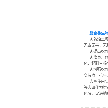
复合微生
★防治土
无毒无害，无
★提高农
★改良、
化，起到生根
★增强农
高抗病、抗
大量使用
等大田作物增
色快、促进糖