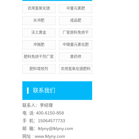
农用氢氧化镁
中量元素肥
水冲肥
成品肥
沃土黄金
厂家原料免烘干
冲施肥
中微量元素化肥
肥料免烘干剂厂家
黄药师
肥料增效剂
农用氢氧化镁肥料
联系我们
联系人：李经理
电 话:
400-6150-858
手 机：
15064577733
邮 箱：lklyny@lklyny.com
网址 : www.lklyny.com