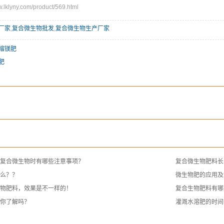
klyny.com/product/569.html
厂家
,
复合微生物批发
,
复合微生物生产厂家
缩镁肥
肥
复合微生物时有哪些注意事项？
复合微生物肥料长
么？？
微生物肥的应用及
物肥料，效果是不一样的！
复合生物肥料有哪
你了解吗？
灌溉水溶肥的时间