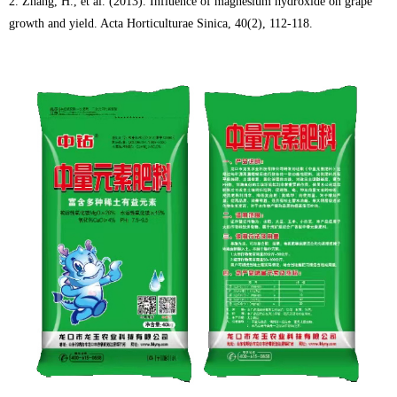
2. Zhang, H., et al. (2013). Influence of magnesium hydroxide on grape
growth and yield. Acta Horticulturae Sinica, 40(2), 112-118.