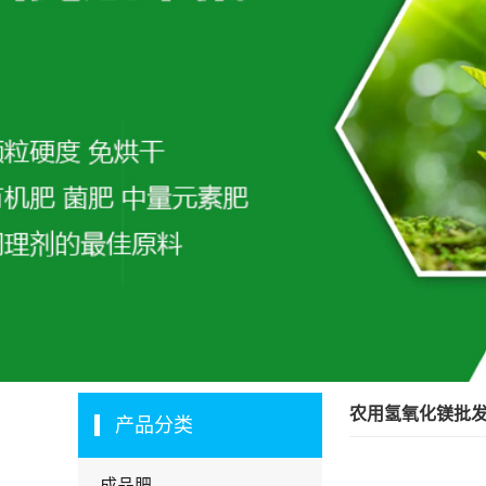
农用氢氧化镁批
产品分类
成品肥