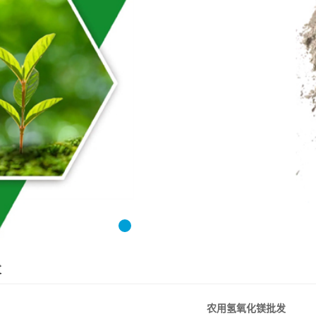
1
2
3
4
发
农用氢氧化镁批发