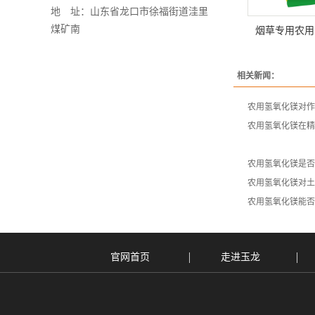
地 址：山东省龙口市徐福街道洼里
煤矿南
烟草专用农用
相关新闻：
农用氢氧化镁对作
农用氢氧化镁在精
农用氢氧化镁是否
农用氢氧化镁对土
农用氢氧化镁能否
官网首页
走进玉龙