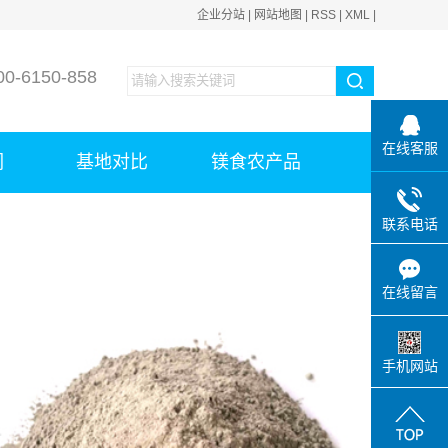
企业分站
|
网站地图
|
RSS
|
XML
|
-6150-858
在线客服
们
基地对比
镁食农产品
联系电话
在线留言
手机网站