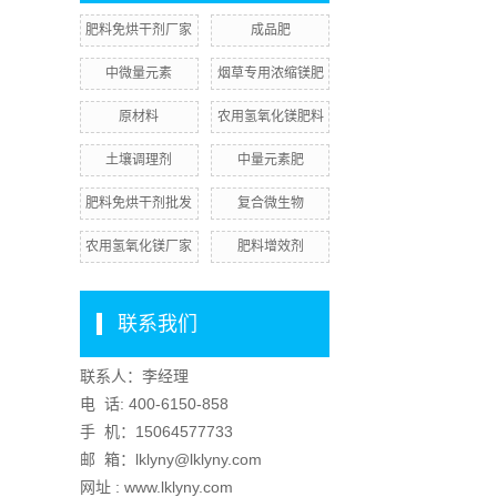
肥料免烘干剂厂家
成品肥
中微量元素
烟草专用浓缩镁肥
原材料
农用氢氧化镁肥料
土壤调理剂
中量元素肥
肥料免烘干剂批发
复合微生物
农用氢氧化镁厂家
肥料增效剂
联系我们
联系人：李经理
电 话:
400-6150-858
手 机：
15064577733
邮 箱：lklyny@lklyny.com
网址 : www.lklyny.com