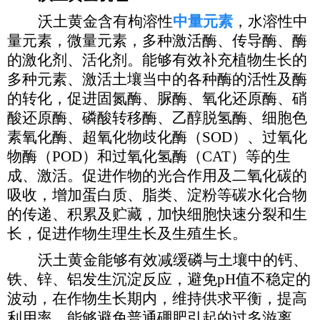
沃土黄金含有枸溶性
中量元素
，水溶性中
量元素，微量元素，多种激活酶、传导酶、酶
的激化剂、活化剂。能够有效补充植物生长的
多种元素、激活土壤当中的各种酶的活性及酶
的转化，促进固氮酶、脲酶、氧化还原酶、硝
酸还原酶、磷酸转移酶、乙醇脱氢酶、细胞色
素氧化酶、超氧化物歧化酶（
SOD）、过氧化
物酶（POD）和过氧化氢酶（CAT）等的生
成、激活。促进作物的光合作用及二氧化碳的
吸收，增加蛋白质、脂类、淀粉等碳水化合物
的传递、积累及贮藏，加快细胞快速分裂和生
长，促进作物生理生长及生殖生长。
沃土黄金能够有效减缓磷与土壤中的钙、
铁、锌、铝发生沉淀反应，避免
pH值不稳定的
波动，在作物生长期内，维持供求平衡，提高
利用率，能够避免普通硼肥引起的过多游离