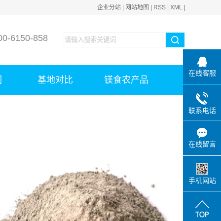
企业分站
|
网站地图
|
RSS
|
XML
|
-6150-858
在线客服
们
基地对比
镁食农产品
联系电话
在线留言
手机网站