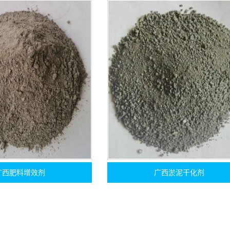
广西肥料增效剂
广西淤泥干化剂