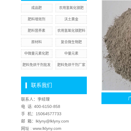
成品肥
农用氢氧化镁肥
肥料增效剂
沃土黄金
肥料营养素
农用氢氧化镁肥料
原材料
复合微生物肥
中微量元素化肥
中量元素
肥料免烘干剂批发
肥料免烘干剂厂家
联系我们
联系人：李经理
电 话:
400-6150-858
手 机：
15064577733
邮 箱：lklyny@lklyny.com
网址 : www.lklyny.com