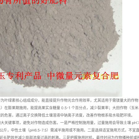
为叶绿素核心组成成分，能直接提升作物光合作用效率，尤其适用于需镁量大的作物：叶
）在膨果期施用，能提高果实含糖量 0.5-1 个百分点，减少裂果率；大田作物（
壤的危害，通过离子交换降低土壤溶液中钠离子浓度，改善作物根系吸水吸肥环境。
大关键事项，避免对作物造成伤害。一是严格控制施用量，过量施用会导致土壤 pH
0 公斤，中性土壤（pH6.5-7.5）需减半施用或不施用。二是选择适宜施用方式，
用，延长肥效并减少局部浓度过高的刺激。三是把握施用时机，最佳时间为作物播种前或移