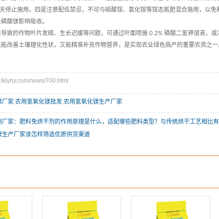
0 天停止施用。四是注意配伍禁忌，不可与硫酸铵、氯化铵等铵态氮肥混合施用，以免
性磷酸镁影响吸收。
导致的作物叶片发暗、生长迟缓等问题，可通过叶面喷施 0.2% 磷酸二氢钾溶液，
既能改善土壤理化性状，又能精准补充作物营养，是实现农业绿色高产的重要农资之一
lyny.com/news/700.html
镁厂家
,
农用氢氧化镁批发
,
农用氢氧化镁生产厂家
剂厂家：肥料免烘干剂的作用原理是什么，适配哪些肥料类型？与传统烘干工艺相比有
镁生产厂家该怎样筛选优质供货渠道