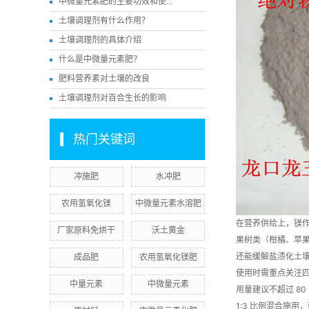
中微量元素肥的主要功效和使...
土壤调理剂有什么作用？
土壤调理剂的具体介绍
什么是中微量元素肥？
肥料营养素对土壤的改良
土壤调理剂对百合生长的影响
热门关键词
冲施肥
水冲肥
农用氢氧化镁
中微量元素水溶肥
在营养供给上，镁作
厂家原料免烘干
沃土黄金
果树类（柑橘、苹果
还能缓解盐渍化土
成品肥
农用氢氧化镁肥
使用时需重点关注四
中量元素
中微量元素
用量建议不超过 8
1:3 比例混合施