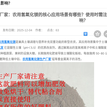
良影响？
厂家：农用氢氧化镁的核心应用场景有哪些？使用时需
响？
发布日期：
2025-12-04
作者：
点击：
63
农用氢氧化镁
是兼具土壤调理与营养补充双重功能的新型农资，其应用场景集中于土
批发
它是酸性土壤（pH＜5.5）的优质改良剂，通过解离出的氢氧根离子中和土壤酸
植蔬菜、果树的设施大棚，长期施用化肥易导致土壤酸化板结，每亩施用 50-80 公斤农用
显著降低土壤中铝、
农用氢氧化镁生产厂家
锰等重金属离子的活性。