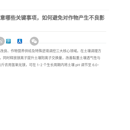
注意哪些关键事项，如何避免对作物产生不良影
壤改良、作物营养供给及特殊逆境调控三大核心领域。在土壤调理方
度，同时释放镁离子提升土壤阳离子交换量，改善黏重土壤透气性与
氢氧化镁，可在 1-2 个生长周期内将土壤 pH 调节至 6.0-