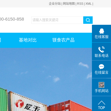
企业分站
|
网站地图
|
RSS
|
XML
|
-6150-858
在线客服
们
基地对比
镁食农产品
联系电话
在线留言
手机网站