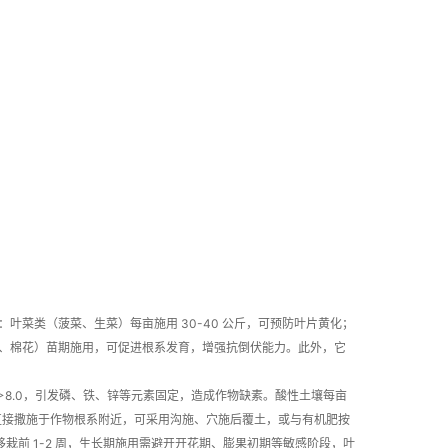
菜类（菠菜、生菜）每亩施用 30-40 公斤，可预防叶片黄化；
玉米、棉花）苗期施用，可促进根系发育，增强抗倒伏能力。此外，它
＞8.0，引发磷、铁、锌等元素固定，造成作物缺素。酸性土壤每亩
不宜直接撒施于作物根系附近，可采用沟施、穴施后覆土，或与有机肥按
栽前 1-2 周，生长期施用需避开开花期、膨果初期等敏感阶段，叶