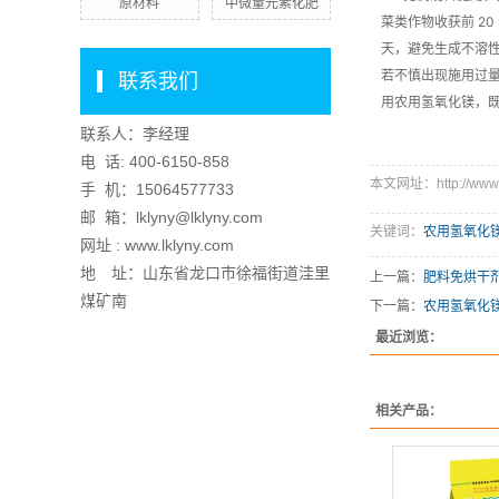
原材料
中微量元素化肥
菜类作物收获前 2
天，避免生成不溶
若不慎出现施用过量
联系我们
用农用氢氧化镁，
联系人：李经理
电 话:
400-6150-858
本文网址：http://www.lk
手 机：
15064577733
邮 箱：lklyny@lklyny.com
关键词：
农用氢氧化
网址 : www.lklyny.com
地 址：山东省龙口市徐福街道洼里
上一篇：
肥料免烘干
煤矿南
下一篇：
农用氢氧化
最近浏览：
相关产品：